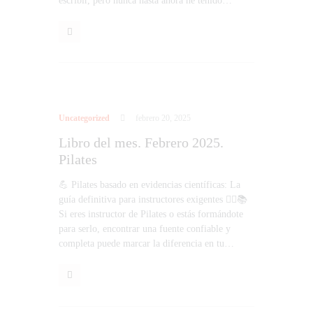
escribir, pero nunca hasta ahora he tenido…
Uncategorized
febrero 20, 2025
Libro del mes. Febrero 2025.
Pilates
💪 Pilates basado en evidencias científicas: La
guía definitiva para instructores exigentes 🧘‍♂️📚
Si eres instructor de Pilates o estás formándote
para serlo, encontrar una fuente confiable y
completa puede marcar la diferencia en tu…