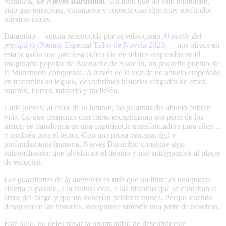
memoria
, de
Nieves Barambio
. Un libro que no solo entretiene,
sino que emociona, conmueve y conecta con algo muy profundo:
nuestras raíces.
Barambio —autora reconocida por novelas como
Al borde del
precipicio
(Premio Especial Tiflos de Novela 2023)
— nos ofrece en
esta ocasión una preciosa colección de relatos inspirados en el
imaginario popular de
Buenache de Alarcón
, un pequeño pueblo de
la Manchuela conquense. A través de la voz de un abuelo empeñado
en transmitir su legado, descubrimos historias cargadas de amor,
traición, humor, misterio y tradición.
Cada jueves, al calor de la lumbre, las palabras del abuelo cobran
vida. Lo que comienza con cierto escepticismo por parte de los
nietos, se transforma en una experiencia transformadora para ellos…
y también para el lector. Con una prosa cercana, ágil y
profundamente humana, Nieves Barambio consigue algo
extraordinario: que olvidemos el tiempo y nos entreguemos al placer
de escuchar.
Los guardianes de la memoria
es más que un libro: es una puerta
abierta al pasado, a la cultura oral, a las historias que se contaban al
amor del fuego y que no deberían perderse nunca. Porque cuando
desaparecen las historias, desaparece también una parte de nosotros.
Este julio, no dejes pasar la oportunidad de descubrir este