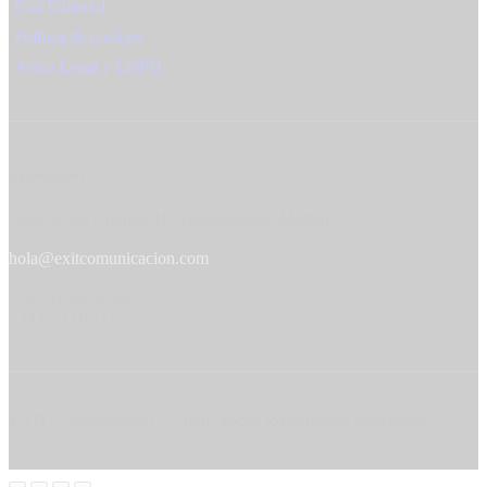
Exit Editorial
Política de cookies
Aviso Legal y LOPD
Contáctanos
Calle de los Chopos 31, Majadahonda, Madrid
hola@exitcomunicacion.com
+34 616 98 54 08
+34 673 16 11 72
EXIT Comunicación © 2020. Todos los derechos reservados.