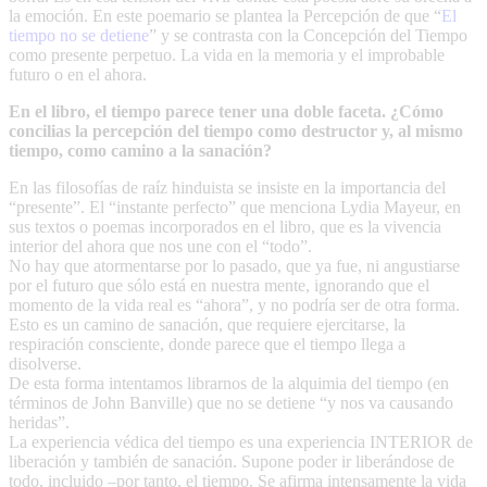
la emoción. En este poemario se plantea la Percepción de que “
El
tiempo no se detiene
” y se contrasta con la Concepción del Tiempo
como presente perpetuo. La vida en la memoria y el improbable
futuro o en el ahora.
En el libro, el tiempo parece tener una doble faceta. ¿Cómo
concilias la percepción del tiempo como destructor y, al mismo
tiempo, como camino a la sanación?
En las filosofías de raíz hinduista se insiste en la importancia del
“presente”. El “instante perfecto” que menciona Lydia Mayeur, en
sus textos o poemas incorporados en el libro, que es la vivencia
interior del ahora que nos une con el “todo”.
No hay que atormentarse por lo pasado, que ya fue, ni angustiarse
por el futuro que sólo está en nuestra mente, ignorando que el
momento de la vida real es “ahora”, y no podría ser de otra forma.
Esto es un camino de sanación, que requiere ejercitarse, la
respiración consciente, donde parece que el tiempo llega a
disolverse.
De esta forma intentamos librarnos de la alquimia del tiempo (en
términos de John Banville) que no se detiene “y nos va causando
heridas”.
La experiencia védica del tiempo es una experiencia INTERIOR de
liberación y también de sanación. Supone poder ir liberándose de
todo, incluido –por tanto, el tiempo. Se afirma intensamente la vida