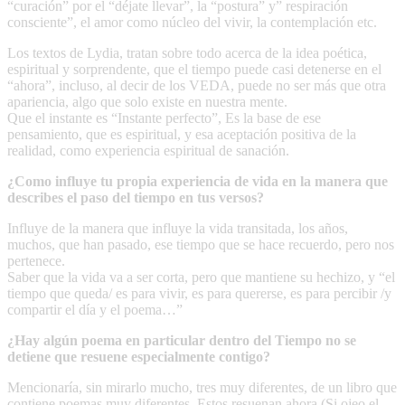
“curación” por el “déjate llevar”, la “postura” y” respiración
consciente”, el amor como núcleo del vivir, la contemplación etc.
Los textos de Lydia, tratan sobre todo acerca de la idea poética,
espiritual y sorprendente, que el tiempo puede casi detenerse en el
“ahora”, incluso, al decir de los VEDA, puede no ser más que otra
apariencia, algo que solo existe en nuestra mente.
Que el instante es “Instante perfecto”, Es la base de ese
pensamiento, que es espiritual, y esa aceptación positiva de la
realidad, como experiencia espiritual de sanación.
¿Como influye tu propia experiencia de vida en la manera que
describes el paso del tiempo en tus versos?
Influye de la manera que influye la vida transitada, los años,
muchos, que han pasado, ese tiempo que se hace recuerdo, pero nos
pertenece.
Saber que la vida va a ser corta, pero que mantiene su hechizo, y “el
tiempo que queda/ es para vivir, es para quererse, es para percibir /y
compartir el día y el poema…”
¿Hay algún poema en particular dentro del Tiempo no se
detiene que resuene especialmente contigo?
Mencionaría, sin mirarlo mucho, tres muy diferentes, de un libro que
contiene poemas muy diferentes. Estos resuenan ahora (Si ojeo el