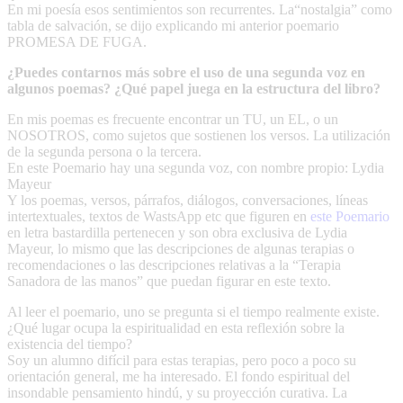
En mi poesía esos sentimientos son recurrentes. La“nostalgia” como
tabla de salvación, se dijo explicando mi anterior poemario
PROMESA DE FUGA.
¿Puedes contarnos más sobre el uso de una segunda voz en
algunos poemas? ¿Qué papel juega en la estructura del libro?
En mis poemas es frecuente encontrar un TU, un EL, o un
NOSOTROS, como sujetos que sostienen los versos. La utilización
de la segunda persona o la tercera.
En este Poemario hay una segunda voz, con nombre propio: Lydia
Mayeur
Y los poemas, versos, párrafos, diálogos, conversaciones, líneas
intertextuales, textos de WastsApp etc que figuren en
este Poemario
en letra bastardilla pertenecen y son obra exclusiva de Lydia
Mayeur, lo mismo que las descripciones de algunas terapias o
recomendaciones o las descripciones relativas a la “Terapia
Sanadora de las manos” que puedan figurar en este texto.
Al leer el poemario, uno se pregunta si el tiempo realmente existe.
¿Qué lugar ocupa la espiritualidad en esta reflexión sobre la
existencia del tiempo?
Soy un alumno difícil para estas terapias, pero poco a poco su
orientación general, me ha interesado. El fondo espiritual del
insondable pensamiento hindú, y su proyección curativa. La