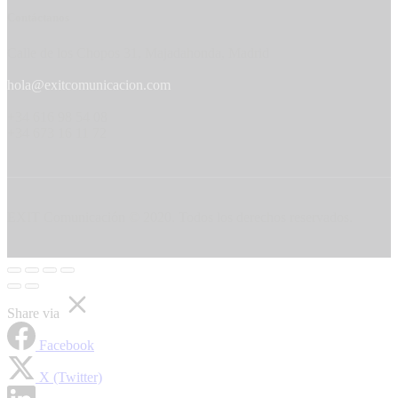
Contáctanos
Calle de los Chopos 31, Majadahonda, Madrid
hola@exitcomunicacion.com
+34 616 98 54 08
+34 673 16 11 72
EXIT Comunicación © 2020. Todos los derechos reservados.
Share via
Facebook
X (Twitter)