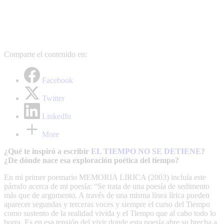
Comparte el contenido en:
Facebook
Twitter
LinkedIn
More
¿Qué te inspiró a escribir
EL TIEMPO NO SE DETIENE
?
¿De dónde nace esa exploración poética del tiempo?
En mi primer poemario MEMORIA LIRICA (2003) incluía este
párrafo acerca de mi poesía: “Se trata de una poesía de sedimento
más que de argumento. A través de una misma línea lírica pueden
aparecer segundas y terceras voces y siempre el curso del Tiempo
como sustento de la realidad vivida y el Tiempo que al cabo todo lo
borra. Es en esa tensión del vivir donde esta poesía abre su brecha a