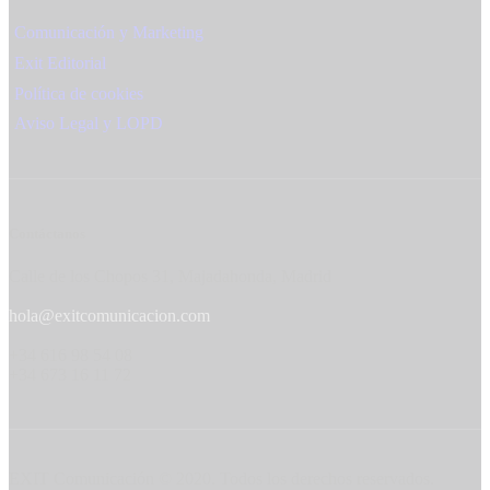
Comunicación y Marketing
Exit Editorial
Política de cookies
Aviso Legal y LOPD
Contáctanos
Calle de los Chopos 31, Majadahonda, Madrid
hola@exitcomunicacion.com
+34 616 98 54 08
+34 673 16 11 72
EXIT Comunicación © 2020. Todos los derechos reservados.