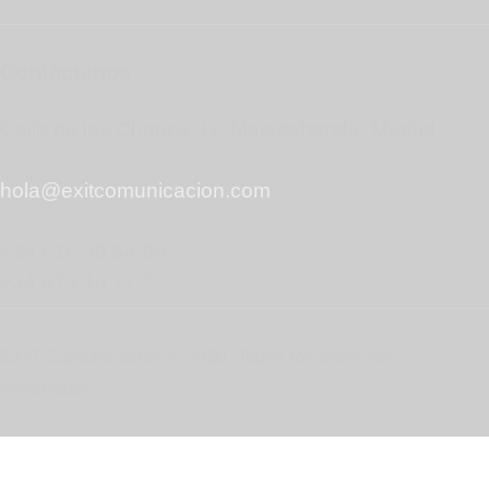
Contáctanos
Calle de los Chopos 31, Majadahonda, Madrid
hola@exitcomunicacion.com
+34 616 98 54 08
+34 673 16 11 72
EXIT Comunicación © 2020. Todos los derechos
reservados.