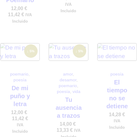
IVA
12,00
€
Incluido
11,42
€
IVA
Incluido
↓ 5%
↓ 5%
poemario
,
amor
,
poesía
poesía
desamor
,
El
poemario
,
De mi
tiempo
poesía
,
vida
puño y
no se
Tu
letra
detiene
ausencia
12,00
€
14,28
€
a trazos
11,42
€
IVA
14,00
€
IVA
Incluido
13,33
€
IVA
Incluido
Incluido