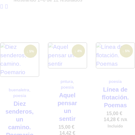
↓ 4%
↓ 5%
↓ 5%
pntura
,
poesía
poesía
Línea de
buenaletra
,
Aquel
poesía
flotación.
pensar
Diez
Poemas
un
senderos,
15,00
€
sentir
un
14,28
€
IVA
Incluido
camino.
15,00
€
14,42
€
Poemario