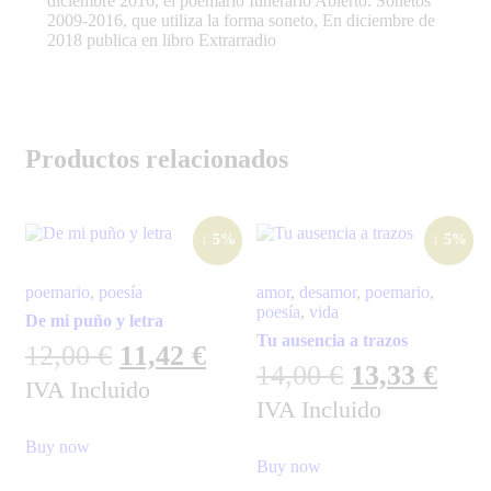
diciembre 2016, el poemario Itinerario Abierto. Sonetos
2009-2016, que utiliza la forma soneto, En diciembre de
2018 publica en libro Extrarradio
Productos relacionados
↓ 5%
↓ 5%
poemario
,
poesía
amor
,
desamor
,
poemario
,
poesía
,
vida
De mi puño y letra
Tu ausencia a trazos
12,00
€
11,42
€
14,00
€
13,33
€
IVA Incluido
IVA Incluido
Buy now
Buy now