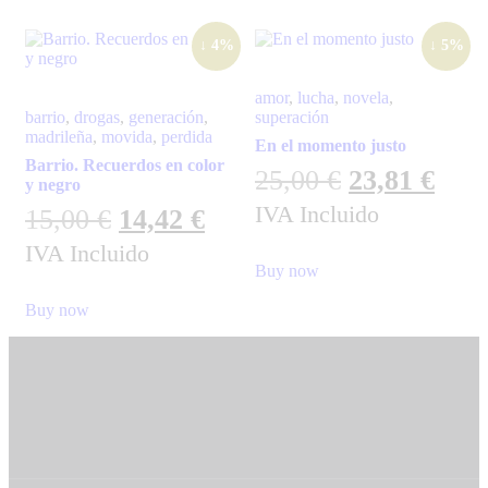
↓ 4%
↓ 5%
amor
,
lucha
,
novela
,
barrio
,
drogas
,
generación
,
superación
madrileña
,
movida
,
perdida
En el momento justo
Barrio. Recuerdos en color
25,00
€
23,81
€
y negro
IVA Incluido
15,00
€
14,42
€
IVA Incluido
Buy now
Buy now