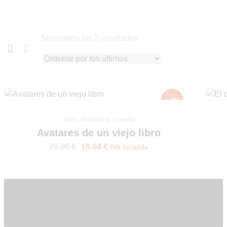
Go to Shop
Mostrando los 2 resultados
↓ 5%
libro
,
literatura
,
novela
Avatares de un viejo libro
20,00
€
19,04
€
IVA Incluido