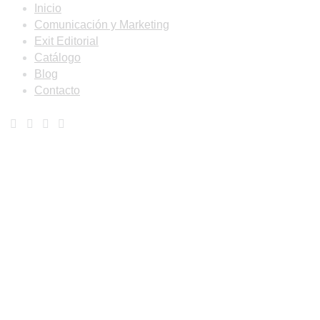
Inicio
Comunicación y Marketing
Exit Editorial
Catálogo
Blog
Contacto
Have a Project?
info@website.com
Want to Work With Me?
Send Brief
Want to Buy Illustrations?