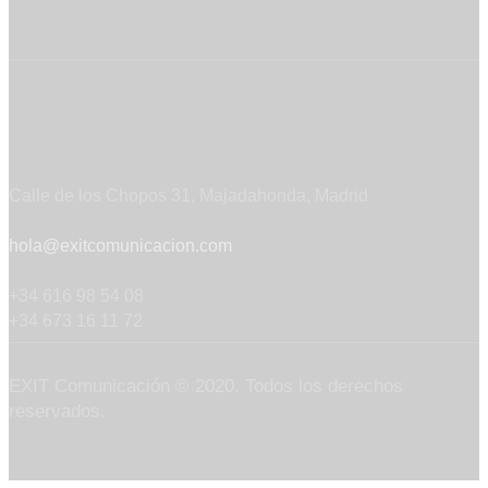
Contáctanos
Calle de los Chopos 31, Majadahonda, Madrid
hola@exitcomunicacion.com
+34 616 98 54 08
+34 673 16 11 72
EXIT Comunicación © 2020. Todos los derechos
reservados.