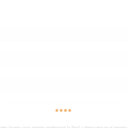
les facetas cuyo periplo profesional lo llevó a destacarse en el mundo