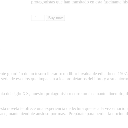
protagonistas que han transitado en esta fascinante his
Buy now
ente guardián de un tesoro literario: un libro invaluable editado en 1507.
rie de eventos que impactan a los propietarios del libro y a su entorno
nta del siglo XX, nuestro protagonista recorre un fascinante itinerario,
 esta novela te ofrece una experiencia de lectura que es a la vez emoc
nlace, manteniéndote ansioso por más. ¡Prepárate para perder la noción 