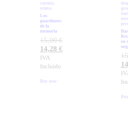
cuentos
,
dro
relatos
gen
mad
Los
mov
guardianes
per
de la
memoria
Bar
Rec
15,00
€
en 
neg
14,28
€
1
IVA
1
Incluido
IV
In
Buy now
Buy