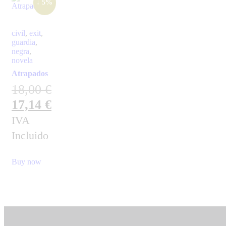
↓ 5%
civil
,
exit
,
guardia
,
negra
,
novela
Atrapados
18,00
€
17,14
€
IVA
Incluido
Buy now