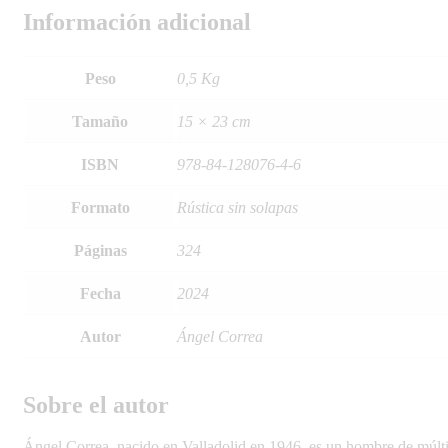
Información adicional
Peso
0,5 Kg
Tamaño
15 × 23 cm
ISBN
978-84-128076-4-6
Formato
Rústica sin solapas
Páginas
324
Fecha
2024
Autor
Ángel Correa
Sobre el autor
Ángel Correa, nacido en Valladolid en 1946, es un hombre de múltip