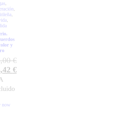
gas
,
eración
,
rileña
,
ida
,
dida
rio.
uerdos
color y
ro
5,00
€
4,42
€
A
cluido
 now