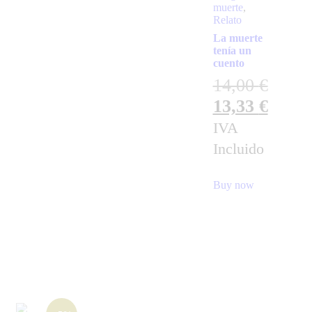
muerte
,
Relato
La muerte
tenía un
cuento
14,00
€
13,33
€
IVA
Incluido
Buy now