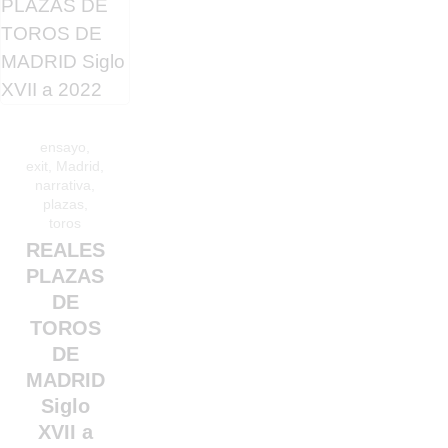
ensayo
,
exit
,
Madrid
,
narrativa
,
plazas
,
toros
REALES
PLAZAS
DE
TOROS
DE
MADRID
Siglo
XVII a