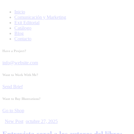
Inicio
Comunicación y Marketing
Exit Editorial
Catálogo
Blog
Contacto
Have a Project?
info@website.com
Want to Work With Me?
Send Brief
Want to Buy Illustrations?
Go to Shop
New Post
octubre 27, 2025
Entrevista coral a los autores del libro: