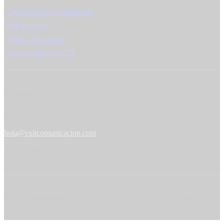
Comunicación y Marketing
Exit Editorial
Política de cookies
Aviso Legal y LOPD
Contáctanos
Calle de los Chopos 31, Majadahonda, Madrid
hola@exitcomunicacion.com
+34 616 98 54 08
+34 673 16 11 72
EXIT Comunicación © 2020. Todos los derechos reservados.