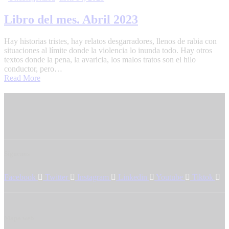
Libro del mes. Abril 2023
Hay historias tristes, hay relatos desgarradores, llenos de rabia con
situaciones al límite donde la violencia lo inunda todo. Hay otros
textos donde la pena, la avaricia, los malos tratos son el hilo
conductor, pero…
Read More
Síguenos
Facebook
Twitter
Instagram
Linkedin
Youtube
Tiktok
Mapa web