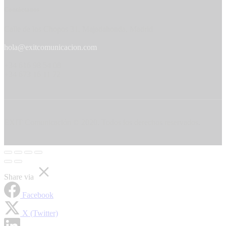
Contáctanos
Calle de los Chopos 31, Majadahonda, Madrid
hola@exitcomunicacion.com
+34 616 98 54 08
+34 673 16 11 72
EXIT Comunicación © 2020. Todos los derechos reservados.
Share via
Facebook
X (Twitter)