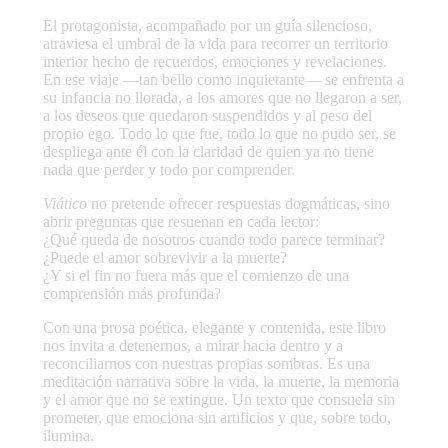
El protagonista, acompañado por un guía silencioso,
atraviesa el umbral de la vida para recorrer un territorio
interior hecho de recuerdos, emociones y revelaciones.
En ese viaje —tan bello como inquietante— se enfrenta a
su infancia no llorada, a los amores que no llegaron a ser,
a los deseos que quedaron suspendidos y al peso del
propio ego. Todo lo que fue, todo lo que no pudo ser, se
despliega ante él con la claridad de quien ya no tiene
nada que perder y todo por comprender.
Viático
no pretende ofrecer respuestas dogmáticas, sino
abrir preguntas que resuenan en cada lector:
¿Qué queda de nosotros cuando todo parece terminar?
¿Puede el amor sobrevivir a la muerte?
¿Y si el fin no fuera más que el comienzo de una
comprensión más profunda?
Con una prosa poética, elegante y contenida, este libro
nos invita a detenernos, a mirar hacia dentro y a
reconciliarnos con nuestras propias sombras. Es una
meditación narrativa sobre la vida, la muerte, la memoria
y el amor que no se extingue. Un texto que consuela sin
prometer, que emociona sin artificios y que, sobre todo,
ilumina.