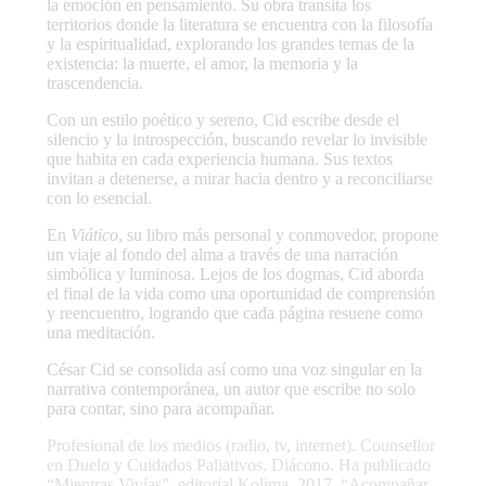
la emoción en pensamiento. Su obra transita los
territorios donde la literatura se encuentra con la filosofía
y la espiritualidad, explorando los grandes temas de la
existencia: la muerte, el amor, la memoria y la
trascendencia.
Con un estilo poético y sereno, Cid escribe desde el
silencio y la introspección, buscando revelar lo invisible
que habita en cada experiencia humana. Sus textos
invitan a detenerse, a mirar hacia dentro y a reconciliarse
con lo esencial.
En
Viático
, su libro más personal y conmovedor, propone
un viaje al fondo del alma a través de una narración
simbólica y luminosa. Lejos de los dogmas, Cid aborda
el final de la vida como una oportunidad de comprensión
y reencuentro, logrando que cada página resuene como
una meditación.
César Cid se consolida así como una voz singular en la
narrativa contemporánea, un autor que escribe no solo
para contar, sino para acompañar.
Profesional de los medios (radio, tv, internet). Counsellor
en Duelo y Cuidados Paliativos. Diácono. Ha publicado
“Mientras Vivías”, editorial Kolima, 2017, “Acompañar