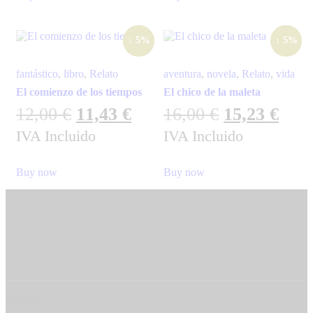
↓ 5%
↓ 5%
fantástico
,
libro
,
Relato
aventura
,
novela
,
Relato
,
vida
El comienzo de los tiempos
El chico de la maleta
12,00
€
11,43
€
16,00
€
15,23
€
IVA Incluido
IVA Incluido
Buy now
Buy now
Síguenos