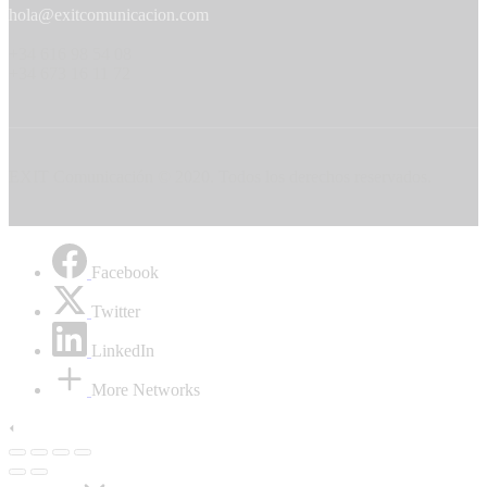
hola@exitcomunicacion.com
+34 616 98 54 08
+34 673 16 11 72
EXIT Comunicación © 2020. Todos los derechos reservados.
Facebook
Twitter
LinkedIn
More Networks