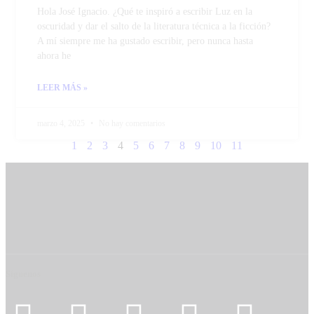
Hola José Ignacio. ¿Qué te inspiró a escribir Luz en la
oscuridad y dar el salto de la literatura técnica a la ficción?
A mí siempre me ha gustado escribir, pero nunca hasta
ahora he
LEER MÁS »
marzo 4, 2025
No hay comentarios
1
2
3
4
5
6
7
8
9
10
11
Síguenos