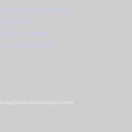
Comunicación y Marketing
Exit Editorial
Política de cookies
Aviso Legal y LOPD
Contáctanos
Calle de los Chopos 31, Majadahonda, Madrid
hola@exitcomunicacion.com
+34 616 98 54 08
+34 673 16 11 72