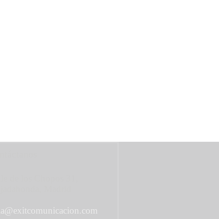
ntáctanos
le de los Chopos 31,
jadahonda, Madrid
la@exitcomunicacion.com