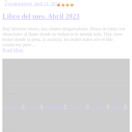
Uncategorized
abril 14, 2023
Libro del mes. Abril 2023
Hay historias tristes, hay relatos desgarradores, llenos de rabia con
situaciones al límite donde la violencia lo inunda todo. Hay otros
textos donde la pena, la avaricia, los malos tratos son el hilo
conductor, pero…
Read More
Síguenos
Facebook
Twitter
Instagram
Linkedin
Youtube
Tiktok
Mapa web