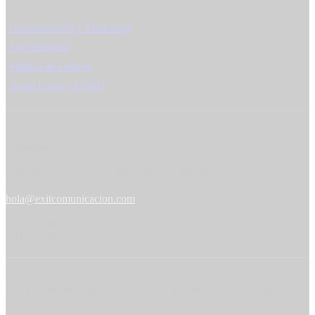
Comunicación y Marketing
Exit Editorial
Política de cookies
Aviso Legal y LOPD
Contáctanos
Calle de los Chopos 31, Majadahonda, Madrid
hola@exitcomunicacion.com
+34 616 98 54 08
+34 673 16 11 72
EXIT Comunicación © 2020. Todos los derechos reservados.