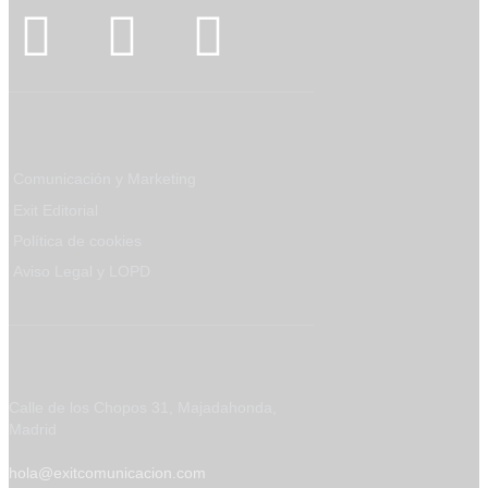
Mapa web
Comunicación y Marketing
Exit Editorial
Política de cookies
Aviso Legal y LOPD
Contáctanos
Calle de los Chopos 31, Majadahonda,
Madrid
hola@exitcomunicacion.com