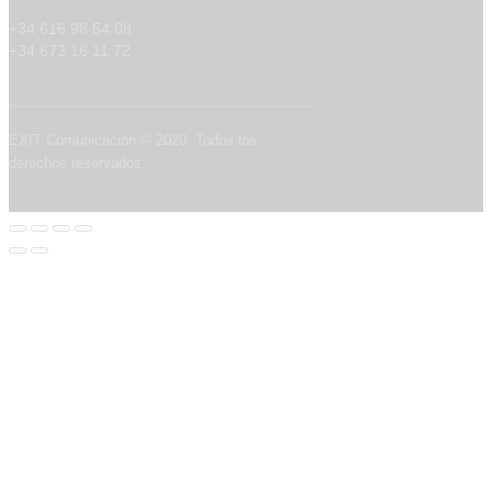
+34 616 98 54 08
+34 673 16 11 72
EXIT Comunicación © 2020. Todos los
derechos reservados.