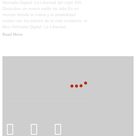
Nómada Digital: La Libertad del siglo XXI.
Descubre un nuevo estilo de vida En un
mundo donde la rutina y la estabilidad
suelen ser los pilares de la vida moderna, el
libro Nómada Digital: La Libertad…
Read More
Síguenos