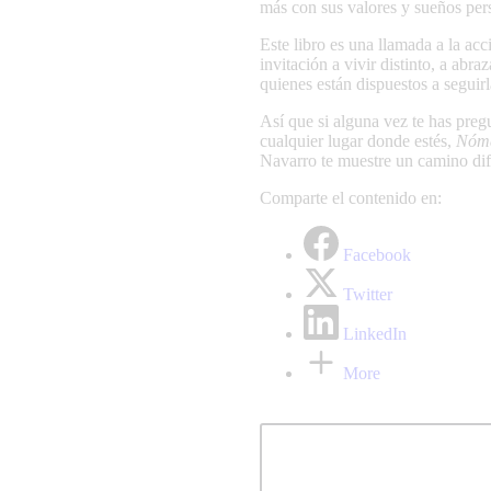
más con sus valores y sueños per
Este libro es una llamada a la ac
invitación a vivir distinto, a abr
quienes están dispuestos a seguirl
Así que si alguna vez te has pregu
cualquier lugar donde estés,
Nóma
Navarro te muestre un camino dife
Comparte el contenido en:
Facebook
Twitter
LinkedIn
More