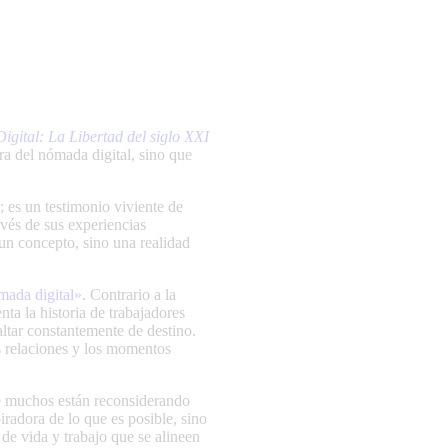
gital: La Libertad del siglo XXI
ura del nómada digital, sino que
 es un testimonio viviente de
ravés de sus experiencias
 un concepto, sino una realidad
mada digital»
. Contrario a la
nta la historia de trabajadores
altar constantemente de destino.
s relaciones y los momentos
ue muchos están reconsiderando
iradora de lo que es posible, sino
 de vida y trabajo que se alineen