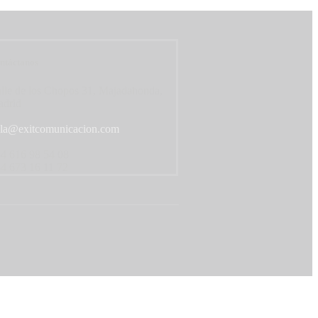
ntáctanos
lle de los Chopos 31, Majadahonda,
drid
la@exitcomunicacion.com
4 616 98 54 08
4 673 16 11 72