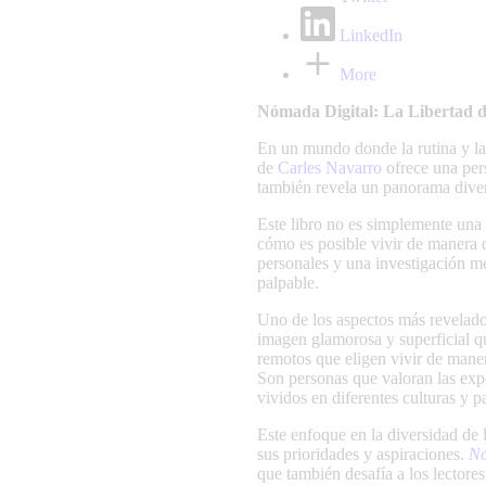
LinkedIn
More
Nómada Digital: La Libertad de
En un mundo donde la rutina y la e
de
Carles Navarro
ofrece una pers
también revela un panorama divers
Este libro no es simplemente una 
cómo es posible vivir de manera d
personales y una investigación me
palpable.
Uno de los aspectos más revelador
imagen glamorosa y superficial q
remotos que eligen vivir de maner
Son personas que valoran las expe
vividos en diferentes culturas y pa
Este enfoque en la diversidad de
sus prioridades y aspiraciones.
Nó
que también desafía a los lectore