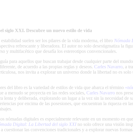
l siglo XXI. Descubre un nuevo estilo de vida
stabilidad suelen ser los pilares de la vida moderna, el libro
Nómada Di
pectiva refrescante y liberadora. El autor no solo desestigmatiza la fig
o y multifacético que desafía los estereotipos convencionales.
guía para aquellos que buscan trabajar desde cualquier parte del mundo;
iferente, de acuerdo a las propias reglas y deseos.
Carles Navarro
, a t
ticulosa, nos invita a explorar un universo donde la libertad no es solo
es del libro es la variedad de estilos de vida que abarca el término
«nó
ue a menudo se proyecta en las redes sociales,
Carles Navarro
nos prese
a lenta y deliberada, explorando un lugar a la vez sin la necesidad de s
riencias por encima de las posesiones, que encuentran la riqueza en la
isajes.
 los nómadas digitales es especialmente relevante en un momento en q
mada Digital: La Libertad del siglo XXI
no solo ofrece una visión insp
s a cuestionar las convenciones tradicionales y a explorar nuevas formas