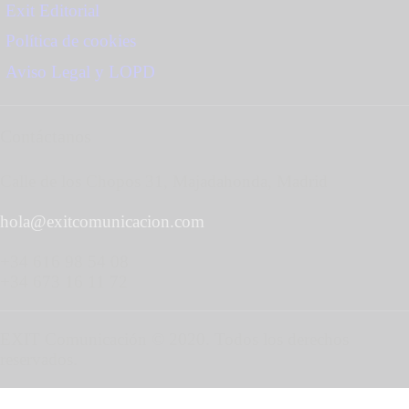
Exit Editorial
Política de cookies
Aviso Legal y LOPD
Contáctanos
Calle de los Chopos 31, Majadahonda, Madrid
hola@exitcomunicacion.com
+34 616 98 54 08
+34 673 16 11 72
EXIT Comunicación © 2020. Todos los derechos
reservados.