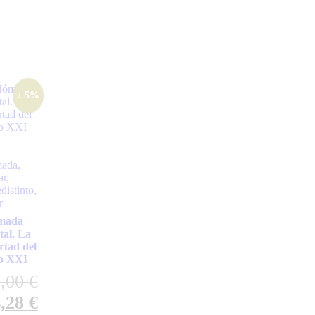
↓ 5%
ada
,
ar
,
distinto
,
r
mada
tal. La
ertad del
lo XXI
5,00
€
4,28
€