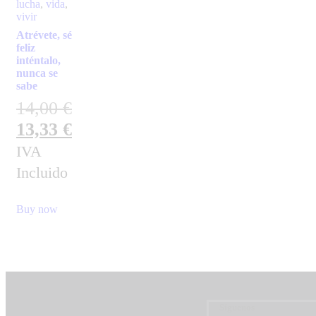
lucha
,
vida
,
vivir
Atrévete, sé
feliz
inténtalo,
nunca se
sabe
14,00
€
13,33
€
IVA
Incluido
Buy now
Síguenos