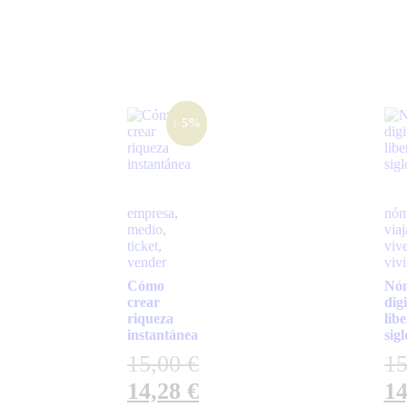
↓ 5%
empresa
,
nóm
medio
,
viaj
ticket
,
vive
vender
vivi
Cómo
Nó
crear
digi
riqueza
lib
instantánea
sig
15,00
€
1
14,28
€
1