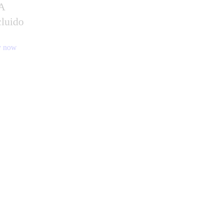
A
cluido
 now