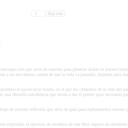
Buy now
ntrospección que sirve de muestra para plantear dudas en nuestra forma
la rata y no nos damos cuenta de que la vida va pasando, dejamos para m
 perdidas te hacen tocar fondo, en el que los cimientos de la vida del a
ón, una filosofía autodidacta que invita a dar el primer paso necesario p
abajo de enorme reflexión que sirve de guía para replantearnos nuestra 
a expresión, el ejercicio de escritura de este libro supuso un momento