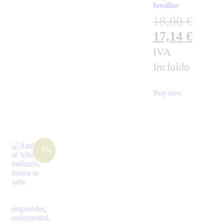
familiar
18,00
€
17,14
€
IVA
Incluido
Buy now
↓ 5%
emprender
,
enfermedad
,