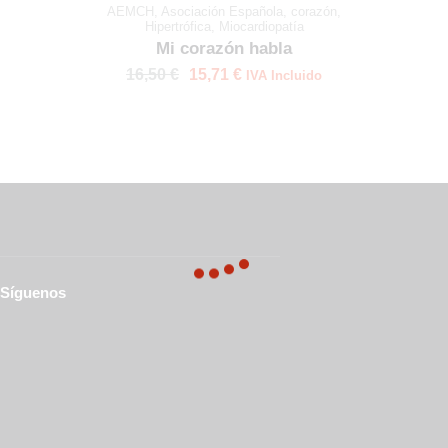
AEMCH
,
Asociación Española
,
corazón
,
Hipertrófica
,
Miocardiopatía
Mi corazón habla
16,50
€
15,71
€
IVA Incluido
Síguenos