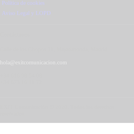
Política de cookies
Aviso Legal y LOPD
Contáctanos
Calle de los Chopos 31, Majadahonda, Madrid
hola@exitcomunicacion.com
+34 616 98 54 08
+34 673 16 11 72
EXIT Comunicación © 2020. Todos los derechos
reservados.