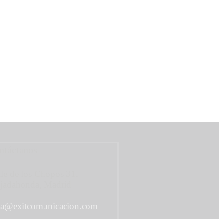
ntáctanos
le de los Chopos 31,
jadahonda, Madrid
la@exitcomunicacion.com