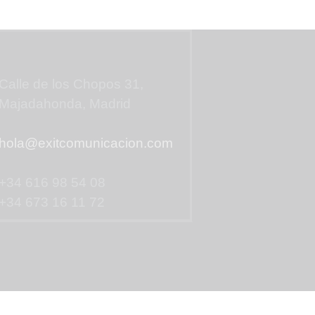
Contáctanos
Calle de los Chopos 31,
Majadahonda, Madrid
hola@exitcomunicacion.com
+34 616 98 54 08
+34 673 16 11 72