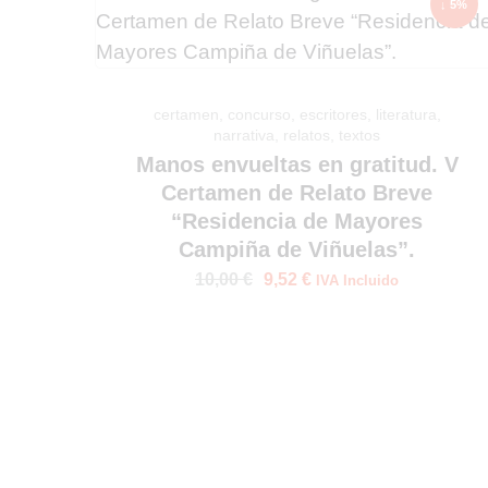
↓ 5%
certamen
,
concurso
,
escritores
,
literatura
,
narrativa
,
relatos
,
textos
Manos envueltas en gratitud. V
Certamen de Relato Breve
“Residencia de Mayores
Campiña de Viñuelas”.
10,00
€
9,52
€
IVA Incluido