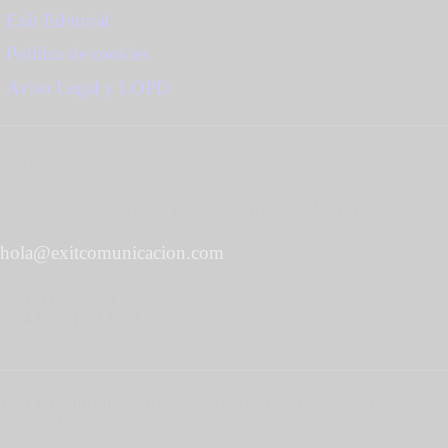
Exit Editorial
Política de cookies
Aviso Legal y LOPD
Contáctanos
Calle de los Chopos 31, Majadahonda, Madrid
hola@exitcomunicacion.com
+34 616 98 54 08
+34 673 16 11 72
EXIT Comunicación © 2020. Todos los derechos
reservados.