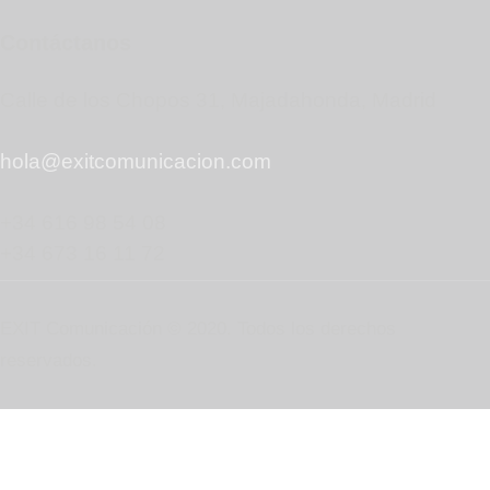
Contáctanos
Calle de los Chopos 31, Majadahonda, Madrid
hola@exitcomunicacion.com
+34 616 98 54 08
+34 673 16 11 72
EXIT Comunicación © 2020. Todos los derechos
reservados.