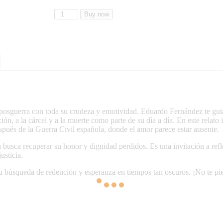
Buy now
posguerra con toda su crudeza y emotividad. Eduardo Fernández te guiará
n, a la cárcel y a la muerte como parte de su día a día. En este relato i
spués de la Guerra Civil española, donde el amor parece estar ausente.
ién busca recuperar su honor y dignidad perdidos. Es una invitación a re
usticia.
 búsqueda de redención y esperanza en tiempos tan oscuros. ¡No te pie