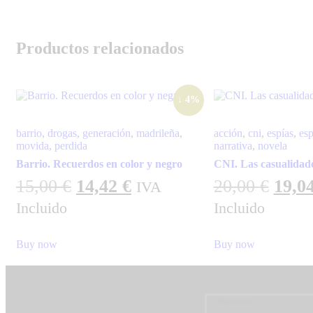
Productos relacionados
↓ 4%
barrio
,
drogas
,
generación
,
madrileña
,
acción
,
cni
,
espías
,
esp
movida
,
perdida
narrativa
,
novela
Barrio. Recuerdos en color y negro
CNI. Las casualidade
15,00
€
14,42
€
20,00
€
19,0
IVA
Incluido
Incluido
Buy now
Buy now
Síguenos