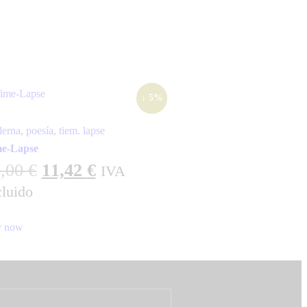
↓ 5%
erna
,
poesía
,
tiem. lapse
e-Lapse
2,00
€
11,42
€
IVA
cluido
 now