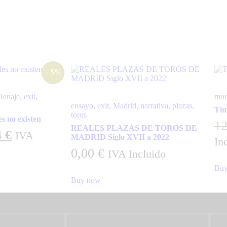
↓ 5%
ionaje
,
exit
,
mod
ensayo
,
exit
,
Madrid
,
narrativa
,
plazas
,
Tim
toros
s no existen
1
REALES PLAZAS DE TOROS DE
4
€
IVA
MADRID Siglo XVII a 2022
In
0,00
€
IVA Incluido
Buy
Buy now