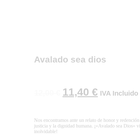
Avalado sea dios
11,40
€
12,00
€
IVA Incluido
Nos encontramos ante un relato de honor y redención q
justicia y la dignidad humana. ¡»Avalado sea Dios» vi
inolvidable!