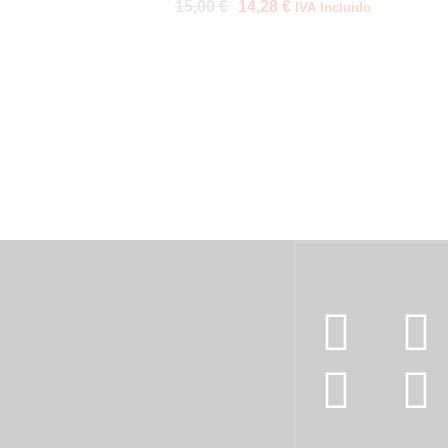
15,00
€
14,28
€
IVA Incluido
Síguenos