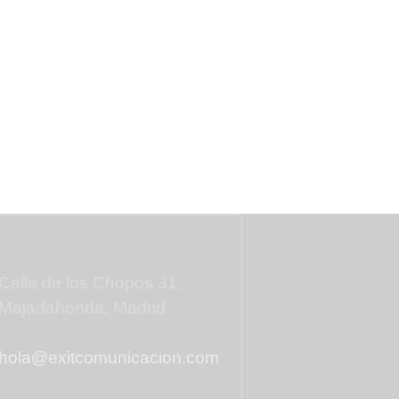
Contáctanos
Calle de los Chopos 31,
Majadahonda, Madrid
hola@exitcomunicacion.com