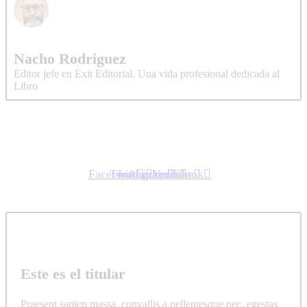
Nacho Rodriguez
Editor jefe en Exit Editorial. Una vida profesional dedicada al
Libro
Facebook
Twitter
Instagram
Linkedin
Youtube
Tiktok
Este es el titular
Praesent sapien massa, convallis a pellentesque nec, egestas