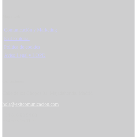
Mapa web
Comunicación y Marketing
Exit Editorial
Política de cookies
Aviso Legal y LOPD
Contáctanos
Calle de los Chopos 31, Majadahonda, Madrid
hola@exitcomunicacion.com
+34 616 98 54 08
+34 673 16 11 72