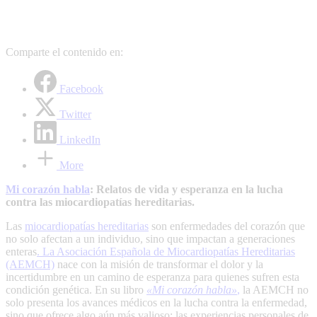
Comparte el contenido en:
Facebook
Twitter
LinkedIn
More
Mi corazón habla
: Relatos de vida y esperanza en la lucha
contra las miocardiopatías hereditarias.
Las
miocardiopatías hereditarias
son enfermedades del corazón que
no solo afectan a un individuo, sino que impactan a generaciones
enteras
. La Asociación Española de Miocardiopatías Hereditarias
(AEMCH)
nace con la misión de transformar el dolor y la
incertidumbre en un camino de esperanza para quienes sufren esta
condición genética. En su libro
«Mi corazón habla»
,
la AEMCH no
solo presenta los avances médicos en la lucha contra la enfermedad,
sino que ofrece algo aún más valioso: las experiencias personales de