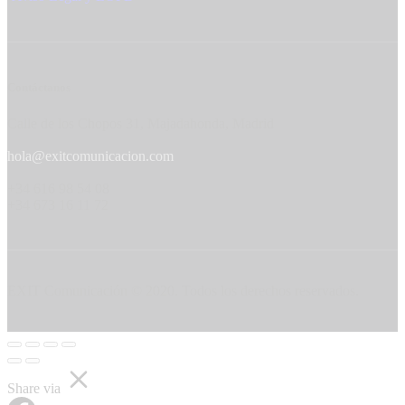
Contáctanos
Calle de los Chopos 31, Majadahonda, Madrid
hola@exitcomunicacion.com
+34 616 98 54 08
+34 673 16 11 72
EXIT Comunicación © 2020. Todos los derechos reservados.
Share via