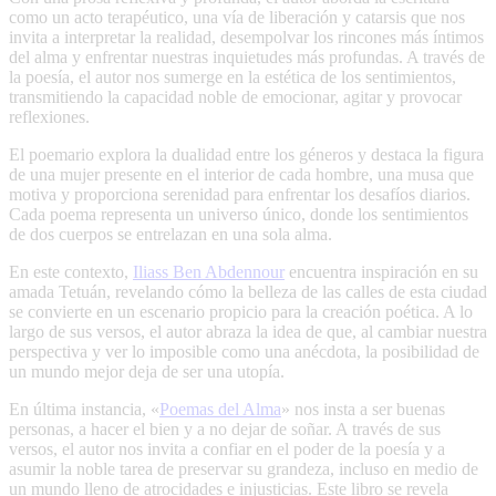
como un acto terapéutico, una vía de liberación y catarsis que nos
invita a interpretar la realidad, desempolvar los rincones más íntimos
del alma y enfrentar nuestras inquietudes más profundas. A través de
la poesía, el autor nos sumerge en la estética de los sentimientos,
transmitiendo la capacidad noble de emocionar, agitar y provocar
reflexiones.
El poemario explora la dualidad entre los géneros y destaca la figura
de una mujer presente en el interior de cada hombre, una musa que
motiva y proporciona serenidad para enfrentar los desafíos diarios.
Cada poema representa un universo único, donde los sentimientos
de dos cuerpos se entrelazan en una sola alma.
En este contexto,
Iliass Ben Abdennour
encuentra inspiración en su
amada Tetuán, revelando cómo la belleza de las calles de esta ciudad
se convierte en un escenario propicio para la creación poética. A lo
largo de sus versos, el autor abraza la idea de que, al cambiar nuestra
perspectiva y ver lo imposible como una anécdota, la posibilidad de
un mundo mejor deja de ser una utopía.
En última instancia, «
Poemas del Alma
» nos insta a ser buenas
personas, a hacer el bien y a no dejar de soñar. A través de sus
versos, el autor nos invita a confiar en el poder de la poesía y a
asumir la noble tarea de preservar su grandeza, incluso en medio de
un mundo lleno de atrocidades e injusticias. Este libro se revela