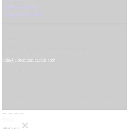
Política de cookies
Aviso Legal y LOPD
Contáctanos
Calle de los Chopos 31, Majadahonda, Madrid
hola@exitcomunicacion.com
+34 616 98 54 08
+34 673 16 11 72
EXIT Comunicación © 2020. Todos los derechos reservados.
Share via