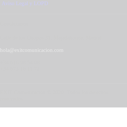
Aviso Legal y LOPD
Contáctanos
Calle de los Chopos 31, Majadahonda, Madrid
hola@exitcomunicacion.com
+34 616 98 54 08
+34 673 16 11 72
EXIT Comunicación © 2020. Todos los derechos
reservados.