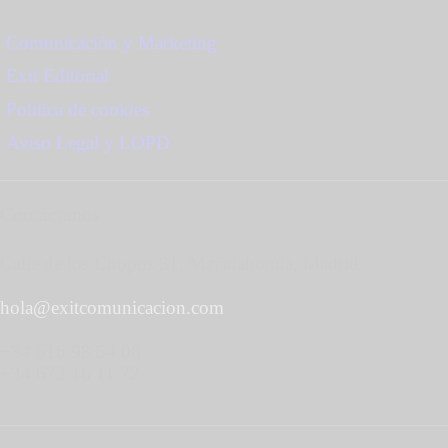
Comunicación y Marketing
Exit Editorial
Política de cookies
Aviso Legal y LOPD
Contáctanos
Calle de los Chopos 31, Majadahonda, Madrid
hola@exitcomunicacion.com
+34 616 98 54 08
+34 673 16 11 72