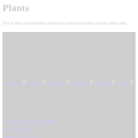
Plants
No se han encontrado productos que coincidan con tu selección.
Síguenos
Facebook
Twitter
Instagram
Linkedin
Youtube
Tiktok
Mapa web
Comunicación y Marketing
Exit Editorial
Política de cookies