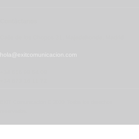
Contáctanos
Calle de los Chopos 31, Majadahonda, Madrid
hola@exitcomunicacion.com
+34 616 98 54 08
+34 673 16 11 72
EXIT Comunicación © 2020. Todos los derechos
reservados.