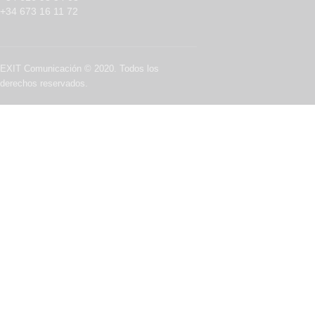
+34 673 16 11 72
EXIT Comunicación © 2020. Todos los
derechos reservados.