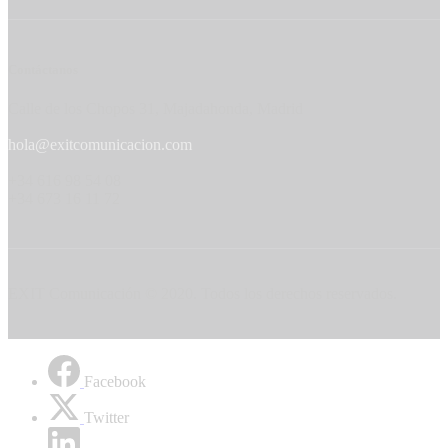
Contáctanos
Calle de los Chopos 31, Majadahonda, Madrid
hola@exitcomunicacion.com
+34 616 98 54 08
+34 673 16 11 72
EXIT Comunicación © 2020. Todos los derechos reservados.
Facebook
Twitter